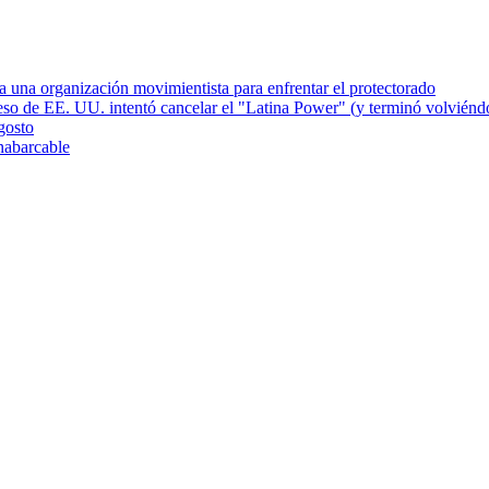
una organización movimientista para enfrentar el protectorado
greso de EE. UU. intentó cancelar el "Latina Power" (y terminó volviéndo
gosto
nabarcable