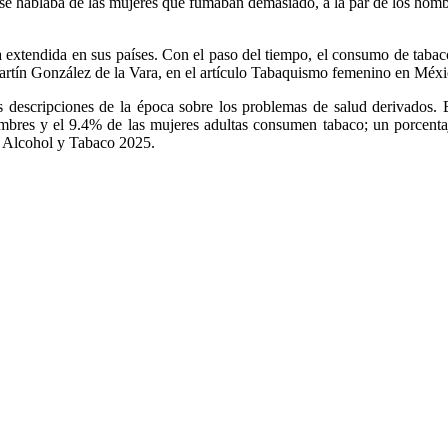
a se hablaba de las mujeres que fumaban demasiado, a la par de los hombr
a extendida en sus países. Con el paso del tiempo, el consumo de tabaco
Martín González de la Vara, en el artículo Tabaquismo femenino en Méxi
 descripciones de la época sobre los problemas de salud derivados. E
bres y el 9.4% de las mujeres adultas consumen tabaco; un porcentaj
, Alcohol y Tabaco 2025.