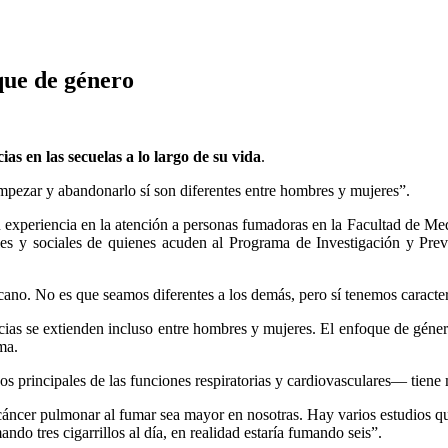
ue de género
as en las secuelas a lo largo de su vida
.
mpezar y abandonarlo sí son diferentes entre hombres y mujeres”.
su experiencia en la atención a personas fumadoras en la Facultad de 
nales y sociales de quienes acuden al Programa de Investigación y Pre
o. No es que seamos diferentes a los demás, pero sí tenemos caracterís
encias se extienden incluso entre hombres y mujeres. El enfoque de géne
ma.
os principales de las funciones respiratorias y cardiovasculares— tiene
 cáncer pulmonar al fumar sea mayor en nosotras. Hay varios estudios q
ndo tres cigarrillos al día, en realidad estaría fumando seis”.