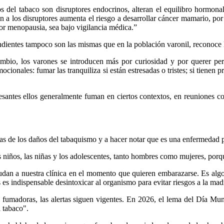
del tabaco son disruptores endocrinos, alteran el equilibro hormonal,
ión a los disruptores aumenta el riesgo a desarrollar cáncer mamario, por
or menopausia, sea bajo vigilancia médica.”
ndientes tampoco son las mismas que en la población varonil, reconoce
mbio, los varones se introducen más por curiosidad y por querer per
ionales: fumar las tranquiliza si están estresadas o tristes; si tienen p
santes ellos generalmente fuman en ciertos contextos, en reuniones co
s de los daños del tabaquismo y a hacer notar que es una enfermedad pr
os niños, las niñas y los adolescentes, tanto hombres como mujeres, po
udan a nuestra clínica en el momento que quieren embarazarse. Es alg
 es indispensable desintoxicar al organismo para evitar riesgos a la mad
fumadoras, las alertas siguen vigentes. En 2026, el lema del Día Mu
l tabaco".