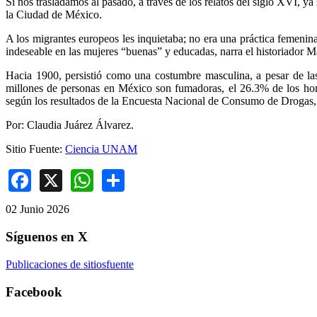
Si nos trasladamos al pasado, a través de los relatos del siglo XVI, y
la Ciudad de México.
A los migrantes europeos les inquietaba; no era una práctica femenin
indeseable en las mujeres “buenas” y educadas, narra el historiador 
Hacia 1900, persistió como una costumbre masculina, a pesar de las
millones de personas en México son fumadoras, el 26.3% de los hom
según los resultados de la Encuesta Nacional de Consumo de Drogas
Por: Claudia Juárez Álvarez.
Sitio Fuente:
Ciencia UNAM
Facebook
X
WhatsApp
Share
02 Junio 2026
Síguenos en X
Publicaciones de sitiosfuente
Facebook