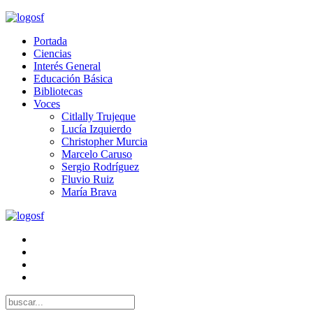
Portada
Ciencias
Interés General
Educación Básica
Bibliotecas
Voces
Citlally Trujeque
Lucía Izquierdo
Christopher Murcia
Marcelo Caruso
Sergio Rodríguez
Fluvio Ruiz
María Brava