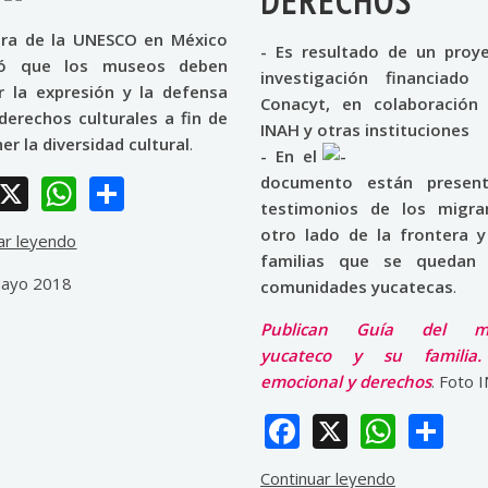
DERECHOS”
ora de la UNESCO en México
- Es resultado de un proy
có que los museos deben
investigación financiado
ar la expresión y la defensa
Conacyt, en colaboración
derechos culturales a fin de
INAH y otras instituciones
r la diversidad cultural
.
- En el
Facebook
X
WhatsApp
Share
documento están present
testimonios de los migra
otro lado de la frontera y
ar leyendo
familias que se quedan 
ayo 2018
comunidades yucatecas
.
Publican Guía del mi
yucateco y su familia.
emocional y derechos
. Foto 
Facebook
X
What
Sh
Continuar leyendo