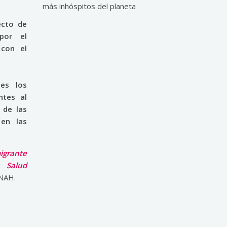
más inhóspitos del planeta
ecto de
 por el
 con el
es los
ntes al
 de las
en las
grante
 Salud
INAH.
sApp
are