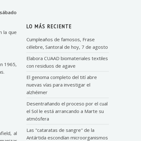
 sábado
LO MÁS RECIENTE
n la que
Cumpleaños de famosos, Frase
célebre, Santoral de hoy, 7 de agosto
Elabora CUAAD biomateriales textiles
En 1965,
con residuos de agave
as.
El genoma completo del tití abre
nuevas vías para investigar el
alzhéimer
Desentrañando el proceso por el cual
el Sol le está arrancando a Marte su
atmósfera
Las "cataratas de sangre" de la
ield, al
Antártida escondían microorganismos
umanizar