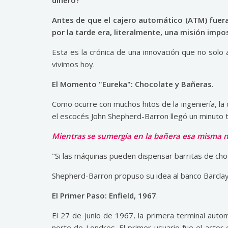
dinero?
Antes de que el cajero automático (ATM) fuer
por la tarde era, literalmente, una misión impo
Esta es la crónica de una innovación que no solo 
vivimos hoy.
El Momento "Eureka": Chocolate y Bañeras
.
Como ocurre con muchos hitos de la ingeniería, la 
el escocés John Shepherd-Barron llegó un minuto t
Mientras se sumergía en la bañera esa misma 
"Si las máquinas pueden dispensar barritas de ch
Shepherd-Barron propuso su idea al banco Barclays,
El Primer Paso: Enfield, 1967
.
El 27 de junio de 1967, la primera terminal autom
norte de Londres. El primer usuario fue el actor