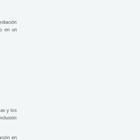
ediación
no en un
as y los
nclusión
ación en