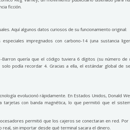
cia ficción.
les. Aquí algunos datos curiosos de su funcionamiento original:
es especiales impregnados con carbono-14 (una sustancia lig
d-Barron quería que el código tuviera 6 dígitos (su número de 
ue solo podía recordar 4. Gracias a ella, el estándar global de s
ecnología evolucionó rápidamente. En Estados Unidos, Donald We
aba tarjetas con banda magnética, lo que permitió que el siste
oprocesadores permitió que los cajeros se conectaran en red. Por
o real, sin importar desde qué terminal sacara el dinero.