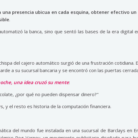
a una presencia ubicua en cada esquina, obtener efectivo un
sible
.
automatizó la banca, sino que sentó las bases de la era digital e
chispa del cajero automático surgió de una frustración cotidiana. 
arde a su sucursal bancaria y se encontró con las puertas cerrad
noche, una idea cruzó su mente
:
ocolate, ¿por qué no pueden dispensar dinero?"
 y el resto es historia de la computación financiera.
ática del mundo fue instalada en una sucursal de Barclays en Enf
 cómico Reg Varney, un movimiento publicitario diseñado para h