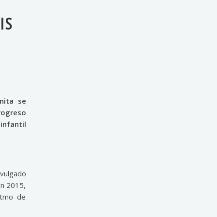
IS
nita se
rogreso
infantil
ivulgado
en 2015,
itmo de