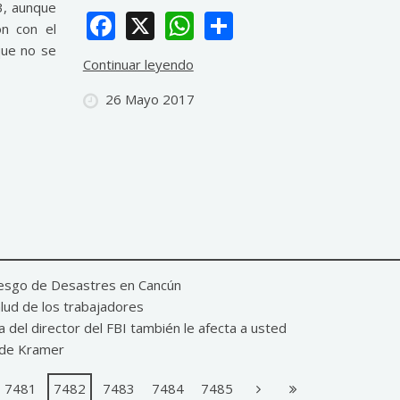
3, aunque
Facebook
X
WhatsApp
Share
ón con el
que no se
Continuar leyendo
26 Mayo 2017
 Riesgo de Desastres en Cancún
alud de los trabajadores
a del director del FBI también le afecta a usted
a de Kramer
7481
7482
7483
7484
7485