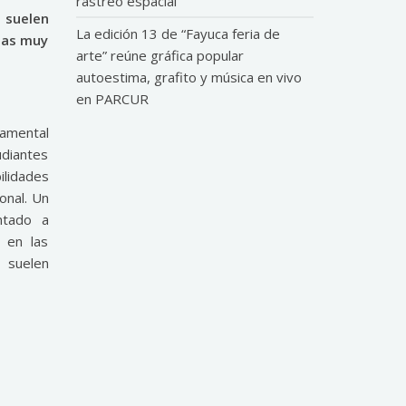
rastreo espacial
 suelen
La edición 13 de “Fayuca feria de
sas muy
arte” reúne gráfica popular
autoestima, grafito y música en vivo
en PARCUR
damental
udiantes
ilidades
onal. Un
ntado a
 en las
 suelen