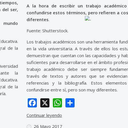
tiempos,
A la hora de escribir un trabajo académico
 del ser,
confundirse estos términos, pero refieren a co
diferentes
.
un mundo
Fuente: Shutterstock.
ducativa.
Los trabajos académicos son una herramienta fun
ral de la
en la vida universitaria. A través de ellos los est
demuestran que cuentan con las capacidades y hab
suficientes para desarrollarse en el ámbito profesi
versidad
trabajo académico debe ser siempre fundame
rante la
través de textos y autores que se evidencian
ucativa.
referencias y la bibliografía. Estos elementos
ral de la
confundirse entre sí, pero son muy diferentes.
ría.
Facebook
X
WhatsApp
Share
Continuar leyendo
26 Mayo 2017